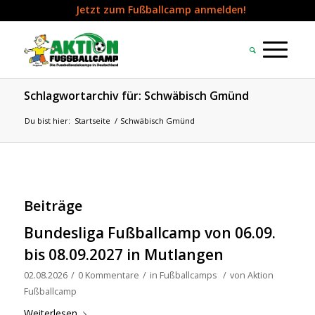
Jetzt zum Fußballcamp anmelden!
Schlagwortarchiv für: Schwäbisch Gmünd
Du bist hier:
Startseite
/
Schwäbisch Gmünd
Beiträge
Bundesliga Fußballcamp von 06.09.
bis 08.09.2027 in Mutlangen
02.08.2026
/
0 Kommentare
/
in
Fußballcamps
/
von
Aktion
Fußballcamp
Weiterlesen