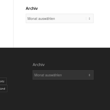
Archiv
Archiv
bitz
münd